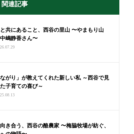
関連記事
と共にあること、西谷の里山 〜やまもり山
中嶋静香さん〜
26.07.29
ながり」が教えてくれた新しい私 ～西谷で見
た子育ての喜び～
25.08.13
向き合う、西谷の酪農家 〜梅脇牧場が紡ぐ、
への物語〜