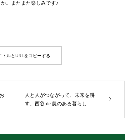
か。またまた楽しみです♪
イトルとURLをコピーする
お
人と人がつながって、未来を耕

保
す。西谷 de 農のある暮らしプ
ラ
ロジェクト始動