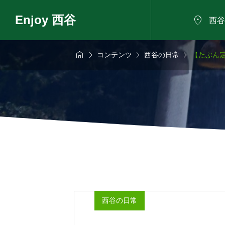
Enjoy 西谷

西谷




コンテンツ
西谷の日常
【たぶん
6年8月7日
2026年8月8日

も話せるにした
夏の植物観察会
ろば
西谷の日常