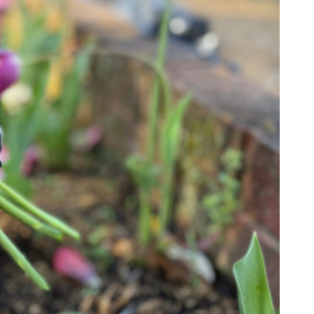
2026年8月23日
 time trip ～にした
西谷児童館夏まつり
で流しそうめん～