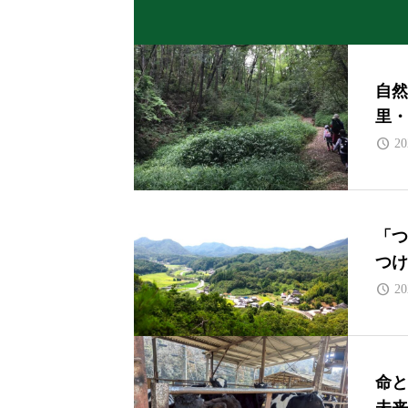
自然
里・
20
「つ
つけ
20
命と
未来