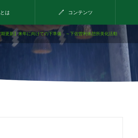

とは
コンテンツ
定期更新】来年に向けての下準備 ～下佐曽利休憩所美化活動
2026年8月9日
デイキャンプ