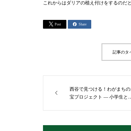
これからはダリアの植え付けをするのだと


Post
Share
記事のタ
西谷で見つける！わがまちの

宝プロジェクト — 小学生と
護者が体験する全5回プログ
ム参加者募集