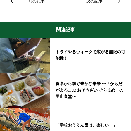


前の記事
次の記事
関連記事
トライやるウィークで広がる無限の可
能性！
食卓から紡ぐ豊かな未来 〜「からだ
がよろこぶ おそうざい そらまめ」の
里山食堂〜
「学校おうえん団は、楽しい！」