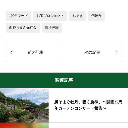
100年フード
お宝プロジェクト
ちまき
伝統食
西谷ちまき保存会
親子体験


前の記事
次の記事
関連記事
風そよぐ牡丹、響く旋律。〜開園25周
年ガーデンコンサート報告〜