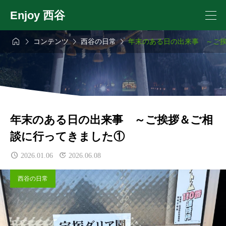
Enjoy 西谷




コンテンツ
西谷の日常
年末のある日の出来事 ～ご
年末のある日の出来事 ～ご挨拶＆ご相
談に行ってきました①
2026.01.06
2026.06.08
西谷の日常