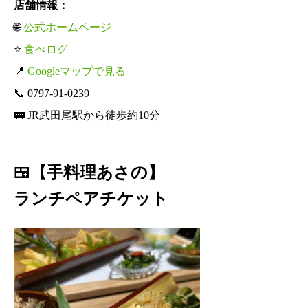
店舗情報：
🌐
公式ホームページ
⭐
食べログ
📍
Googleマップで見る
📞 0797-91-0239
🚃 JR武田尾駅から徒歩約10分
🍱【手料理あさの】
ランチペアチケット