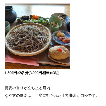
1,500円×2名分(3,000円相当)×3組
蕎麦の香りが立ち上る店内。
なや玄の蕎麦は、丁寧に打たれた十割蕎麦が自慢です。