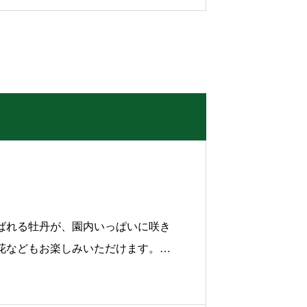
ばれる牡丹が、園内いっぱいに咲き
花などもお楽しみいただけます。開
5周年を記念し、園内各所に設けた
開催。基準の正解数を