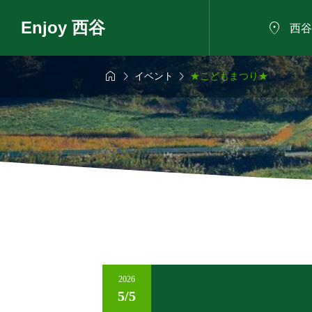
Enjoy 西谷

西谷



イベント
★こどもまつり★
6年8月7日
2026年8月8日

も話せるにした
夏の植物観察会
ろば
2026
5/5