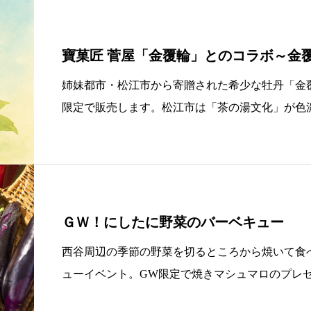
寶菓匠 菅屋「金覆輪」とのコラボ～金
う～
姉妹都市・松江市から寄贈された希少な牡丹「金
限定で販売します。松江市は「茶の湯文化」が色
都市間の交流促進も見据え、松江市内の事業者の
ューも準備予定です。
ＧＷ！にしたに野菜のバーベキュー
西谷周辺の季節の野菜を切るところから焼いて食
ューイベント。GW限定で焼きマシュマロのプレ
皿は用意。お肉やタレは持参。