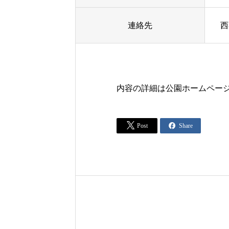
連絡先
西
内容の詳細は公園ホームペー


Post
Share