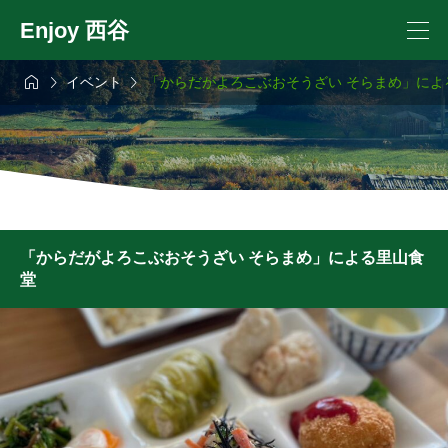
Enjoy 西谷



イベント
「からだがよろこぶおそうざい そらまめ」によ
「からだがよろこぶおそうざい そらまめ」による里山食
堂