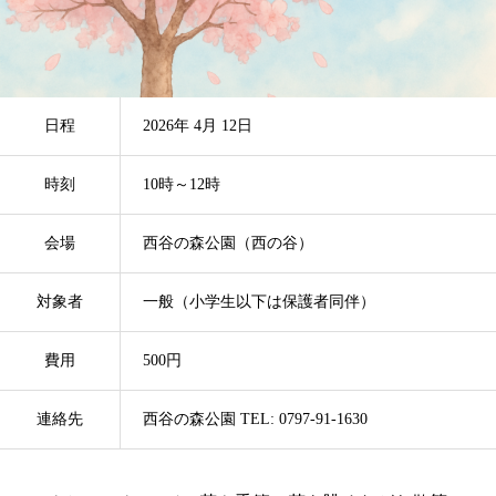
日程
2026年 4月 12日
時刻
10時～12時
会場
西谷の森公園（西の谷）
対象者
一般（小学生以下は保護者同伴）
費用
500円
連絡先
西谷の森公園 TEL: 0797-91-1630