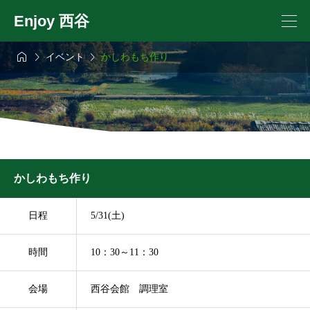
Enjoy 西谷



イベント
かしわもち作り
かしわもち作り
日程
5/31(土)
時間
10：30～11：30
会場
西谷会館 調理室