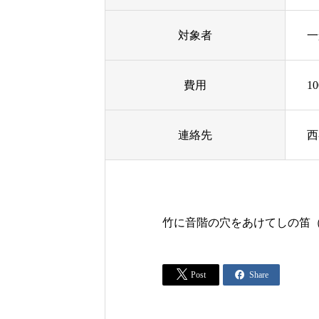
対象者
一
費用
1
連絡先
西
竹に音階の穴をあけてしの笛（


Post
Share