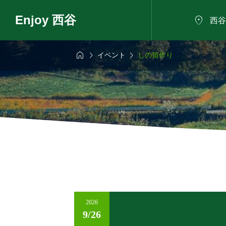
Enjoy 西谷

西谷



イベント
しの笛作り
6年8月7日
2026年8月8日

も話せるにした
夏の植物観察会
ろば
2026
9/26