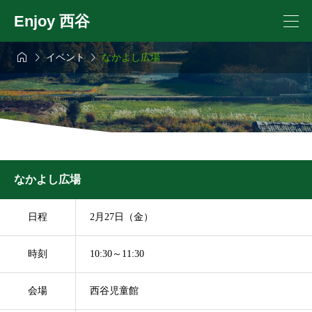
Enjoy 西谷



イベント
なかよし広場
なかよし広場
日程
2月27日（金）
時刻
10:30～11:30
会場
西谷児童館