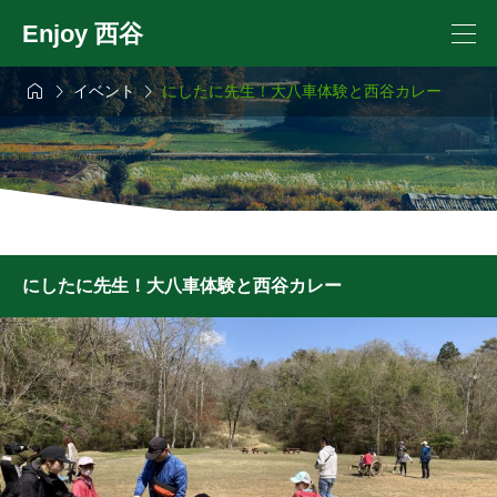
Enjoy 西谷



イベント
にしたに先生！大八車体験と西谷カレー
にしたに先生！大八車体験と西谷カレー