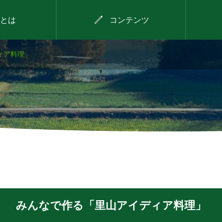

とは
コンテンツ
ィア料理」
2026年8月11日
！～
西谷で見つける！わが
な縁
まちのお宝プロジェク
ト（第3回）
みんなで作る「里山アイディア料理」