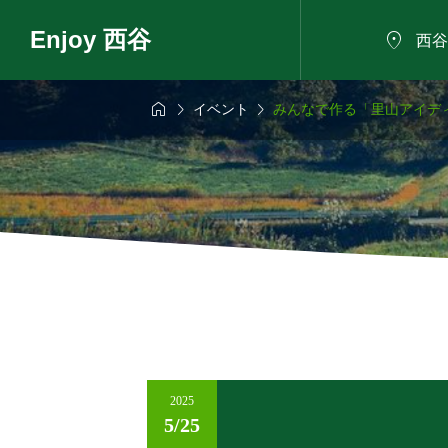
Enjoy 西谷

西谷



イベント
みんなで作る「里山アイデ
6年8月9日
2026年8月9日

に野菜のバーベ
自然の家で夏祭り
きもだめしと小さ
日～
2025
5/25