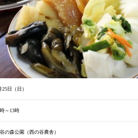
月25日（日）
0時～13時
谷の森公園（西の谷農舎）