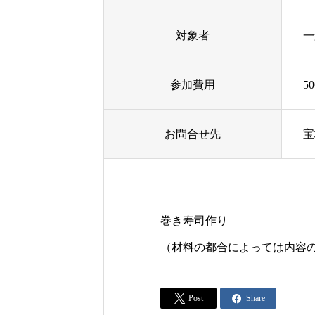
対象者
一
参加費用
5
お問合せ先
宝
巻き寿司作り
（材料の都合によっては内容


Post
Share