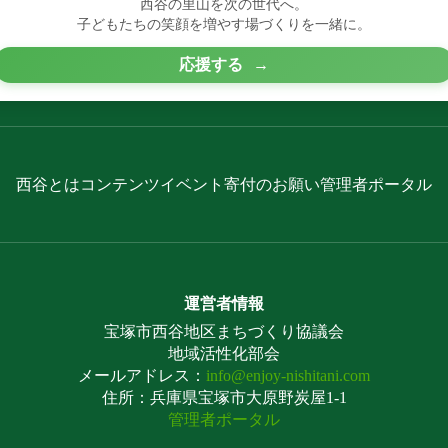
西谷の里山を次の世代へ。
子どもたちの笑顔を増やす場づくりを一緒に。
応援する
→
西谷とは
コンテンツ
イベント
寄付のお願い
管理者ポータル
運営者情報
宝塚市西谷地区まちづくり協議会
地域活性化部会
メールアドレス：
info@enjoy-nishitani.com
住所：兵庫県宝塚市大原野炭屋1-1
管理者ポータル