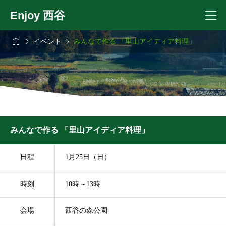
Enjoy 西谷



イベント
みんなで作る 「里山アイディア料理」
みんなで作る 「里山アイディア料理」
日程
1月25日（日）
時刻
10時～13時
会場
西谷の森公園