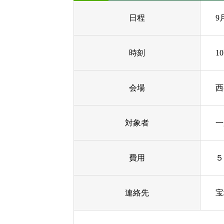
日程
9
時刻
1
会場
西
対象者
一
費用
５
連絡先
宝