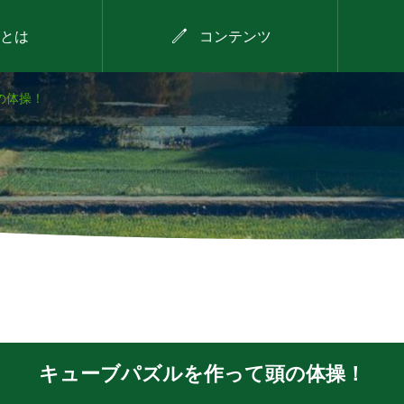

とは
コンテンツ
の体操！
2026年8月11日
わが
にしたに野菜のバーベ
ェク
キュー
キューブパズルを作って頭の体操！