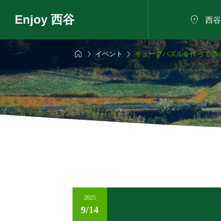
Enjoy 西谷

西谷



イベント
キューブパズルを作って頭
6年8月9日
2026年8月11日

家で夏祭り！～
西谷で見つける！
めしと小さな縁
まちのお宝プロジ
ト（第3回）
2025
9/14