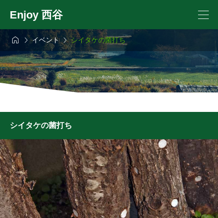
Enjoy 西谷



イベント
シイタケの菌打ち
シイタケの菌打ち