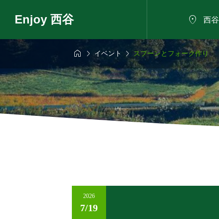
Enjoy 西谷

西谷



イベント
スプーンとフォーク作り
6年8月9日
2026年8月11日

家で夏祭り！～
西谷で見つける！
めしと小さな縁
まちのお宝プロジ
ト（第3回）
2026
7/19