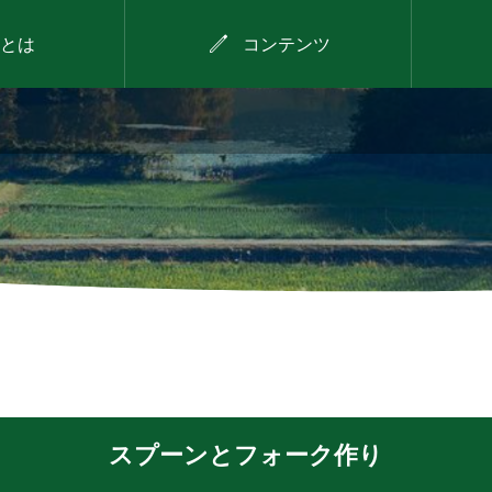

とは
コンテンツ
2026年8月11日
わが
にしたに野菜のバーベ
ェク
キュー
スプーンとフォーク作り