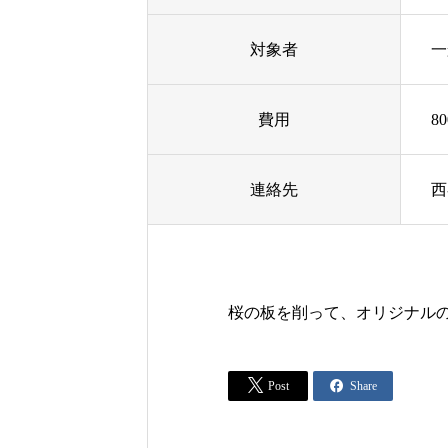
対象者
一
費用
8
連絡先
西
桜の板を削って、オリジナル


Post
Share