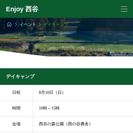
Enjoy 西谷



イベント
デイキャンプ
デイキャンプ
日程
8月10日（日）
時間
10時～15時
会場
西谷の森公園（西の谷農舎）