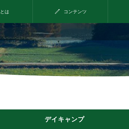

とは
コンテンツ
2026年8月11日
！～
西谷で見つける！わが
な縁
まちのお宝プロジェク
ト（第3回）
デイキャンプ