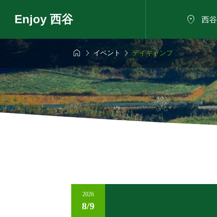
Enjoy 西谷

西谷



イベント
デイキャンプ
6年8月9日
2026年8月9日

に野菜のバーベ
自然の家で夏祭り
きもだめしと小さ
日～
2026
8/9