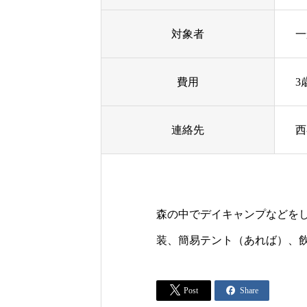
対象者
一
費用
3
連絡先
西
森の中でデイキャンプなどをし
装、簡易テント（あれば）、


Post
Share