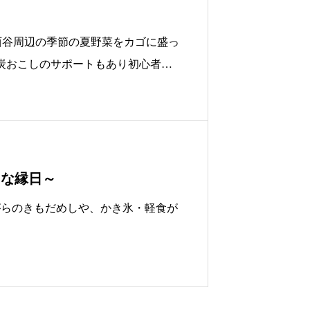
西谷周辺の季節の夏野菜をカゴに盛っ
炭おこしのサポートもあり初心者で
順）。
さな縁日～
がらのきもだめしや、かき氷・軽食が
。