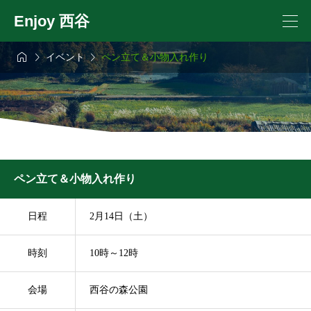
Enjoy 西谷



イベント
ペン立て＆小物入れ作り
ペン立て＆小物入れ作り
日程
2月14日（土）
時刻
10時～12時
会場
西谷の森公園