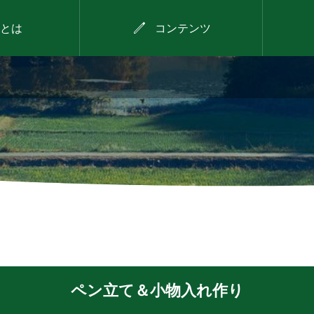

とは
コンテンツ
2026年8月11日
！～
西谷で見つける！わが
な縁
まちのお宝プロジェク
ト（第3回）
ペン立て＆小物入れ作り