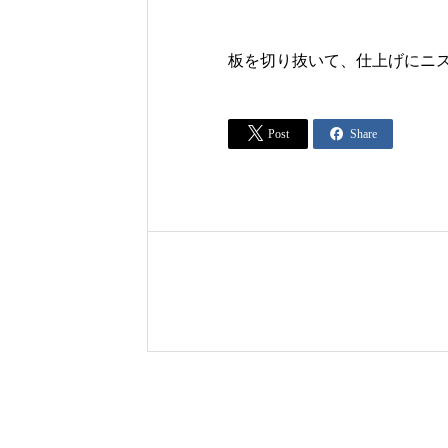
板を切り抜いて、仕上げにニ


Post
Share