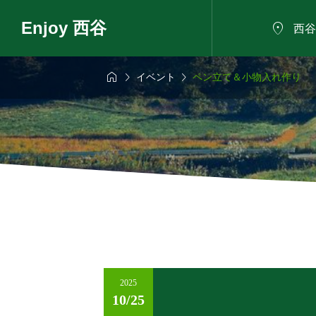
Enjoy 西谷

西谷



イベント
ペン立て＆小物入れ作り
6年8月9日
2026年8月9日

に野菜のバーベ
自然の家で夏祭り
きもだめしと小さ
日～
2025
10/25