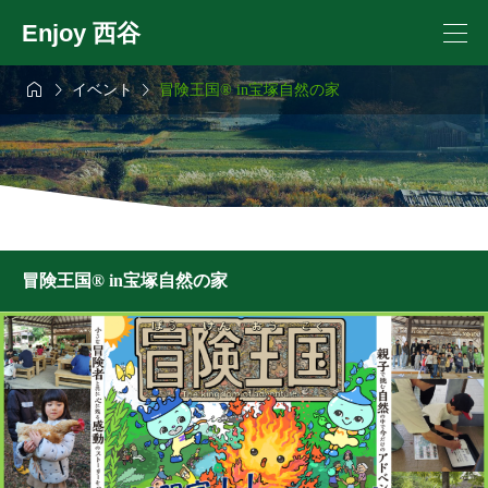
Enjoy 西谷



イベント
冒険王国® in宝塚自然の家
冒険王国® in宝塚自然の家