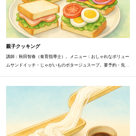
親子クッキング
講師：秋田智春（食育指導士）。メニュー：おしゃれなボリュー
ムサンドイッチ・じゃがいものポタージュスープ。要予約・先着
4家庭。締切：7月22日（水）17:00まで。持ち物：お茶・エプロ
ン・三角巾・手拭きタオル・マスク。前日17:00以降のキャンセ
ルは参加費が必要。