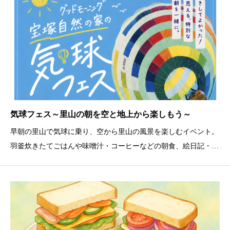
を目指し
気球フェス～里山の朝を空と地上から楽しもう～
早朝の里山で気球に乗り、空から里山の風景を楽しむイベント。
羽釜炊きたてごはんや味噌汁・コーヒーなどの朝食、絵日記・工
作コーナーも。気球搭乗は事前予約制（5:30〜8:00の各回）。そ
の他ブースは予約不要で当日別途料金。