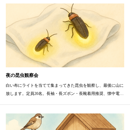
夜の昆虫観察会
白い布にライトを当てて集まってきた昆虫を観察し、最後に山に
放します。定員20名。長袖・長ズボン・長靴着用推奨、懐中電
灯・飲み物持参。