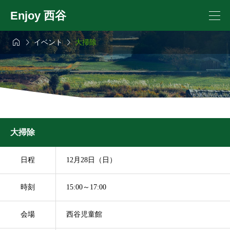
Enjoy 西谷



イベント
大掃除
大掃除
日程
12月28日（日）
時刻
15:00～17:00
会場
西谷児童館