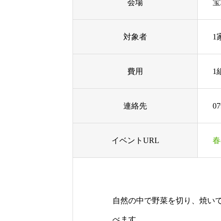
会場
宝
対象者
1
費用
1
連絡先
0
イベントURL
春
自然の中で野菜を切り、焼い
べます。