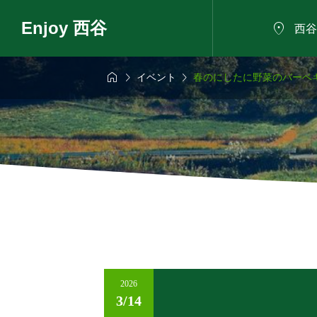
Enjoy 西谷

西谷



イベント
春のにしたに野菜のバーベ
6年8月7日
2026年8月8日

も話せるにした
夏の植物観察会
ろば
2026
3/14