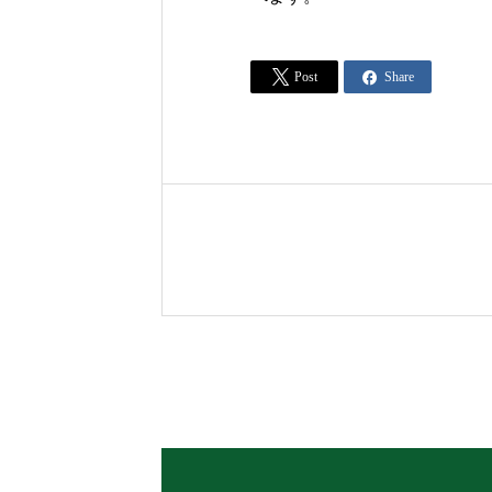


Post
Share