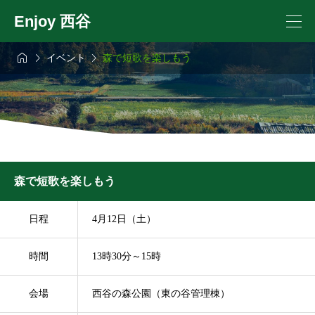
Enjoy 西谷



イベント
森で短歌を楽しもう
森で短歌を楽しもう
日程
4月12日（土）
時間
13時30分～15時
会場
西谷の森公園（東の谷管理棟）