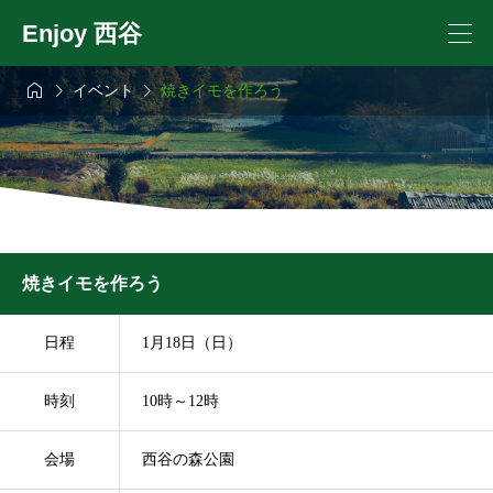
Enjoy 西谷



イベント
焼きイモを作ろう
焼きイモを作ろう
日程
1月18日（日）
時刻
10時～12時
会場
西谷の森公園