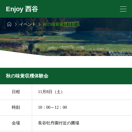
Enjoy 西谷



イベント
秋の味覚収穫体験会
秋の味覚収穫体験会
日程
11月8日（土）
時刻
10：00～12：00
会場
長谷牡丹園付近の圃場