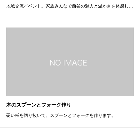
地域交流イベント。家族みんなで西谷の魅力と温かさを体感して
ください。アクセスは以下の通り公共交通：JR武田尾駅下車→西
谷小学校前バス停下車駐車場：西谷小学校グランド、ふれあい夢
プラザ臨時駐車場
木のスプーンとフォーク作り
硬い板を切り抜いて、スプーンとフォークを作ります。