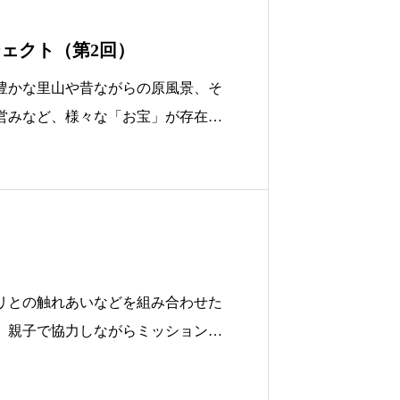
ェクト（第2回）
豊かな里山や昔ながらの原風景、そ
営みなど、様々な「お宝」が存在し
験することで、季節を通じた西谷地
じてもらえることを目指し
リとの触れあいなどを組み合わせた
。親子で協力しながらミッションを
や生きる力を育む。