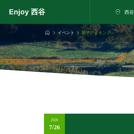
Enjoy 西谷

西谷



イベント
親子クッキング
6年8月9日
2026年8月11日

家で夏祭り！～
西谷で見つける！
めしと小さな縁
まちのお宝プロジ
ト（第3回）
2026
7/26