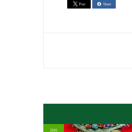


Post
Share
2026