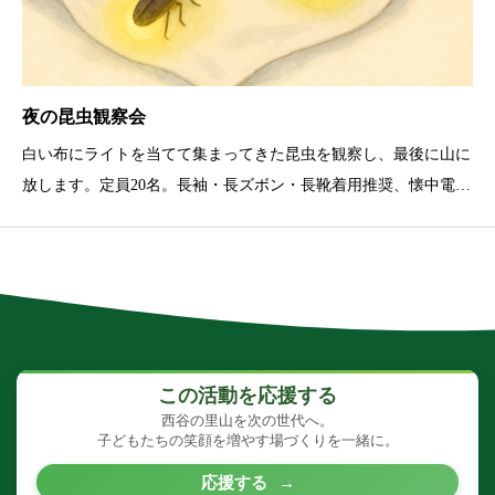
夜の昆虫観察会
白い布にライトを当てて集まってきた昆虫を観察し、最後に山に
放します。定員20名。長袖・長ズボン・長靴着用推奨、懐中電
灯・飲み物持参。
この活動を応援する
西谷の里山を次の世代へ。
子どもたちの笑顔を増やす場づくりを一緒に。
応援する
→