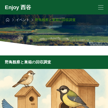
Enjoy 西谷



イベント
野鳥観察と巣箱の回収調査
野鳥観察と巣箱の回収調査