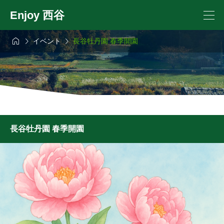
Enjoy 西谷



イベント
長谷牡丹園 春季開園
長谷牡丹園 春季開園