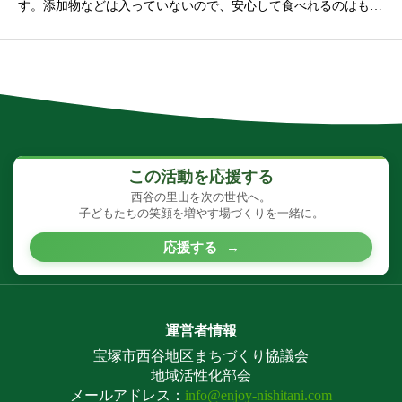
す。添加物などは入っていないので、安心して食べれるのはもち
ろんのこと、とっても美味しい醤油が出来上がります。醤油搾り
師さん指導の下、みんなで協力して作ってみませんか？【スケジ
ュール】4月 仕込み5月 天地返し（隔週）
この活動を応援する
西谷の里山を次の世代へ。
子どもたちの笑顔を増やす場づくりを一緒に。
応援する
→
運営者情報
宝塚市西谷地区まちづくり協議会
地域活性化部会
メールアドレス：
info@enjoy-nishitani.com