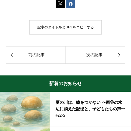


記事のタイトルとURLをコピーする


前の記事
次の記事
新着のお知らせ
夏の川は、嘘をつかない 〜西谷の水
辺に消えた記憶と、子どもたちの声〜
#22-5