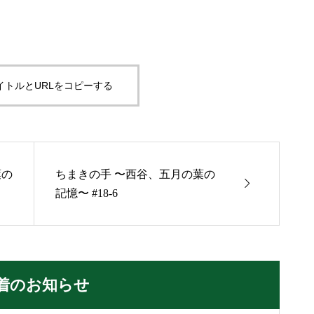
イトルとURLをコピーする
葉の
ちまきの手 〜西谷、五月の葉の

記憶〜 #18-6
着のお知らせ