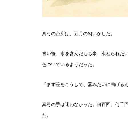
2026年8月22日
里山
真弓の台所は、五月の匂いがした。
に
青い笹、水を含んだもち米、束ねられた
色づいているようだった。
「まず笹をこうして、器みたいに曲げる
真弓の手は迷わなかった。何百回、何千
た。