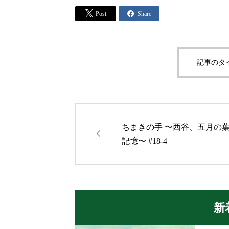


Post
Share
記事のタ
ちまきの手 〜西谷、五月の

記憶〜 #18-4
新