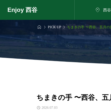
Enjoy 西谷

西谷



PICK UP
ちまきの手 〜西谷、五月の葉の
6年8月7日
2026年8月8日

も話せるにした
夏の植物観察会
ろば
ちまきの手 〜西谷、五月
2026.07.03