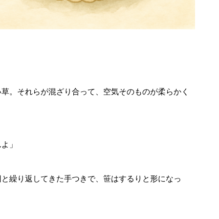
2026年8月23日
 time trip ～にした
西谷児童館夏まつり
で流しそうめん～
い草。それらが混ざり合って、空気そのものが柔らかく
んよ」
回と繰り返してきた手つきで、笹はするりと形になっ