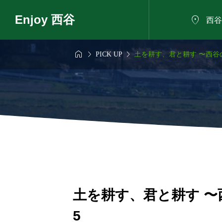
Enjoy 西谷

西谷



PICK UP
土を耕す、君と耕す 〜西谷の
6年8月9日
2026年8月9日

に野菜のバーベ
自然の家で夏祭り
きもだめしと小さ
日～
土を耕す、君と耕す 〜西
5