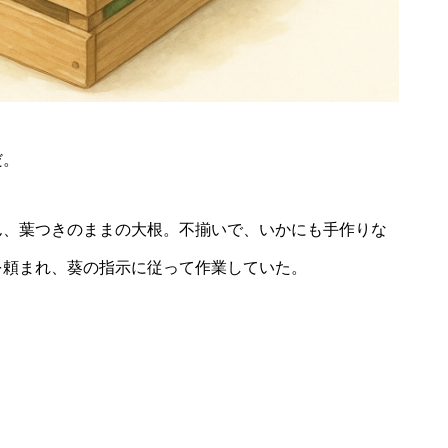
2026年8月23日
 time trip ～にした
西谷児童館夏まつり
で流しそうめん～
だ。
ん、葉つきのままの大根。不揃いで、いかにも手作りな
を頼まれ、葵の指示に従って作業していた。