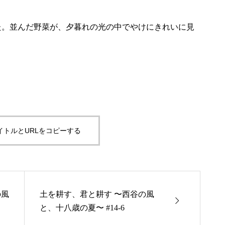
た。並んだ野菜が、夕暮れの光の中でやけにきれいに見
イトルとURLをコピーする
の風
土を耕す、君と耕す 〜西谷の風

と、十八歳の夏〜 #14-6