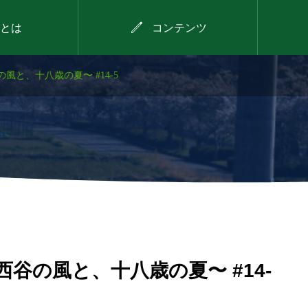

とは
コンテンツ
風と、十八歳の夏〜 #14-5
2026年8月11日
！～
西谷で見つける！わが
な縁
まちのお宝プロジェク
ト（第3回）
谷の風と、十八歳の夏〜 #14-