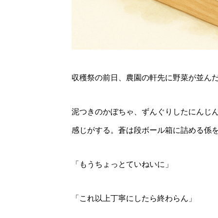
2026年8月22日
里山
に
収穫祭の前日、農園の軒先に野菜が並ん
泥つきのかぼちゃ、ずんぐりしたにんじ
感じがする。蒼は段ボール箱に詰める係
「もうちょっとていねいに」
「これ以上丁寧にしたら終わらん」