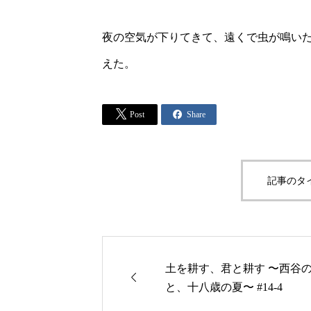
夜の空気が下りてきて、遠くで虫が鳴い
えた。


Post
Share
記事のタ
土を耕す、君と耕す 〜西谷

と、十八歳の夏〜 #14-4