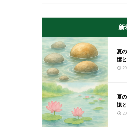
新
夏の
憶と
20
夏の
憶と
20