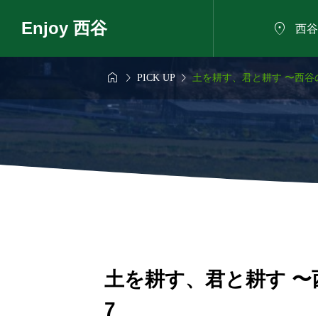
Enjoy 西谷

西谷



PICK UP
土を耕す、君と耕す 〜西谷の
6年8月7日
2026年8月8日

も話せるにした
夏の植物観察会
ろば
土を耕す、君と耕す 〜西
7