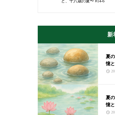
と、十八歳の夏〜 #14-6
新
夏の
憶と
20
夏の
憶と
20