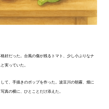
2026年8月23日
 time trip ～にした
西谷児童館夏まつり
で流しそうめん～
不格好だった。台風の傷が残るトマト、少し小ぶりなナ
んと実っていた。
トして、手描きのポップを作った。波豆川の朝霧、畑に
。写真の横に、ひとことだけ添えた。