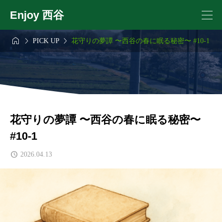
Enjoy 西谷



PICK UP
花守りの夢譚 〜西谷の春に眠る秘密〜 #10-1
花守りの夢譚 〜西谷の春に眠る秘密〜
#10-1
2026.04.13