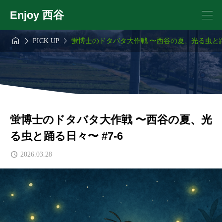
Enjoy 西谷



PICK UP
蛍博士のドタバタ大作戦 〜西谷の夏、光る虫と踊る
蛍博士のドタバタ大作戦 〜西谷の夏、光
る虫と踊る日々〜 #7-6
2026.03.28