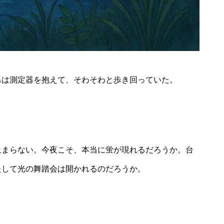
2026年8月23日
 time trip ～にした
西谷児童館夏まつり
で流しそうめん～
男は測定器を抱えて、そわそわと歩き回っていた。
止まらない。今夜こそ、本当に蛍が現れるだろうか。台
たして光の舞踏会は開かれるのだろうか。