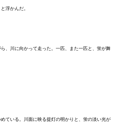
りと浮かんだ。
がら、川に向かって走った。一匹、また一匹と、蛍が舞
つめている。川面に映る提灯の明かりと、蛍の淡い光が