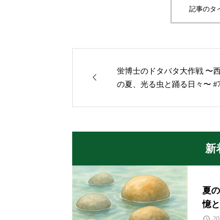
記事のタ
蛍博士のドタバタ大作戦 〜

の夏、光る虫と踊る日々〜 #7
新
夏の
憶と
20