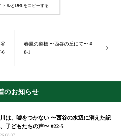
イトルとURLをコピーする
西谷
春風の道標 〜西谷の丘にて〜 #

-6
8-1
着のお知らせ
川は、嘘をつかない 〜西谷の水辺に消えた記
、子どもたちの声〜 #22-5
26.08.07