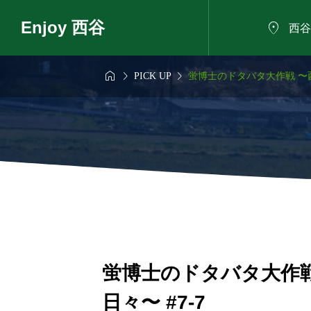
Enjoy 西谷

西谷



PICK UP
蛍博士のドタバタ大作戦 〜西
6年8月7日
2026年8月8日

も話せるにした
夏の植物観察会
ろば
蛍博士のドタバタ大作
日々〜 #7-7