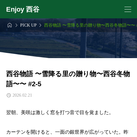
Enjoy 西谷



PICK UP
西谷物語 〜雪降る里の贈り物〜西谷冬物語〜〜 #2
西谷物語 〜雪降る里の贈り物〜西谷冬物
語〜〜 #2-5
2026.02.21
翌朝、美咲は激しく窓を打つ音で目を覚ました。
カーテンを開けると、一面の銀世界が広がっていた。昨