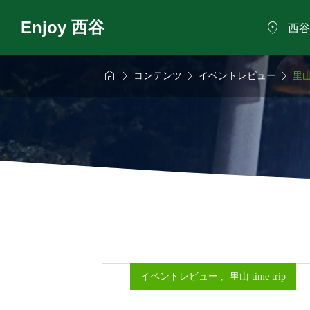
Enjoy 西谷

西谷




コンテンツ
イベントレビュー
里山
6年8月9日
2026年8月9日

に野菜のバーベ
自然の家で夏祭り
きもだめしと小さ
日～
イベントレビュー
,
里山 time trip