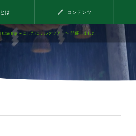

とは
コンテンツ
 time trip ～にしたにミルクツアー〜 開催しました！
2026年8月11日
！～
西谷で見つける！わが
な縁
まちのお宝プロジェク
ト（第3回）