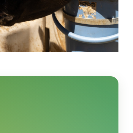
2026年8月23日
 time trip ～にした
西谷児童館夏まつり
で流しそうめん～