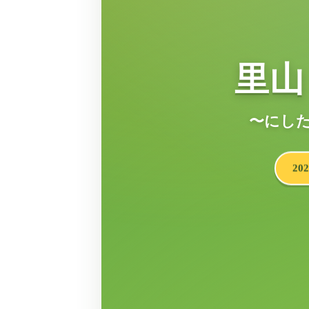
里山 t
〜にし
20