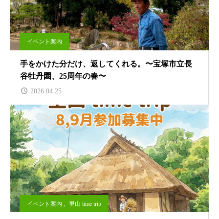
イベント案内
手をかけた分だけ、返してくれる。〜宝塚市立長
谷牡丹園、25周年の春〜
2026.04.25
イベント案内
,
里山 time trip