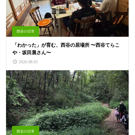
西谷の日常
「わかった」が育む、西谷の居場所 〜西谷てらこ
や・坂田晨さん〜
2026.08.01
西谷の日常