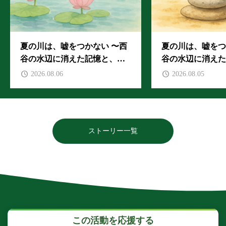
夏の川は、嘘をつかない 〜西
夏の川は、嘘をつ
谷の水辺に消えた記憶と、子
谷の水辺に消えた
どもたちの声〜 #22-4
どもたちの声〜 #2
2026.08.06
2026.08.05
ストーリー一覧
この活動を応援する